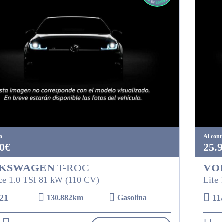
o
Al con
0€
25.
KSWAGEN
T-ROC
VO
e 1.0 TSI 81 kW (110 CV)
Life
21
11
130.882km
Gasolina