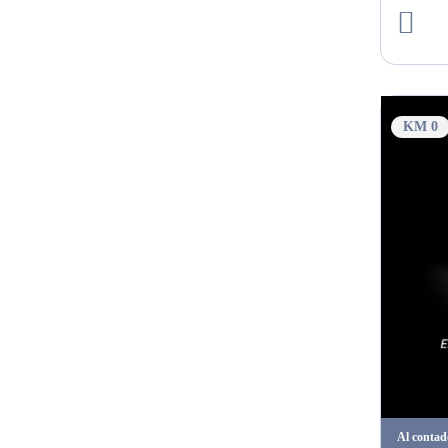
KM 0
Al contad