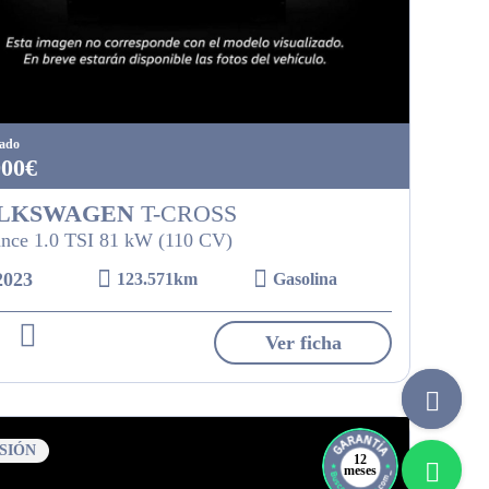
tado
900€
LKSWAGEN
T-CROSS
nce 1.0 TSI 81 kW (110 CV)
2023
123.571km
Gasolina
Ver ficha
SIÓN
12
meses