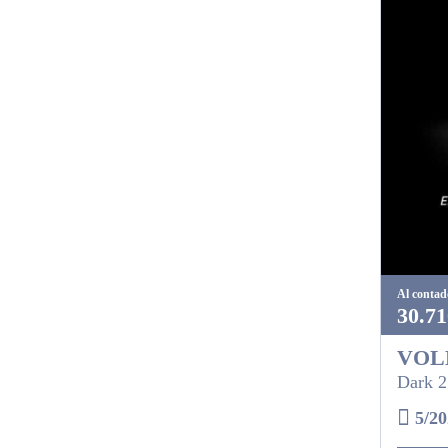
Al contad
30.71
VOL
Dark 2
5/20