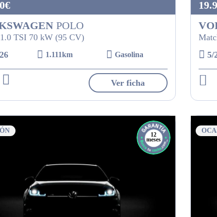
0€
19.
KSWAGEN
POLO
VO
1.0 TSI 70 kW (95 CV)
Matc
26
5/
1.111km
Gasolina
Ver ficha
IÓN
OCA
12
meses