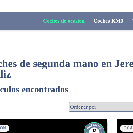
Coches de ocasión
Coches KM0
hes de segunda mano en Jerez
diz
ículos encontrados
IÓN
OCA
12