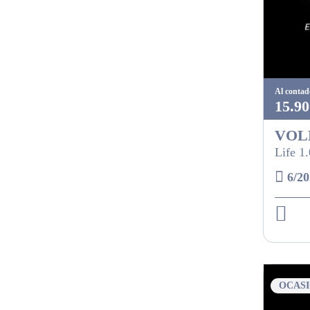
Al contad
15.90
VOL
Life 1
6/20
OCAS