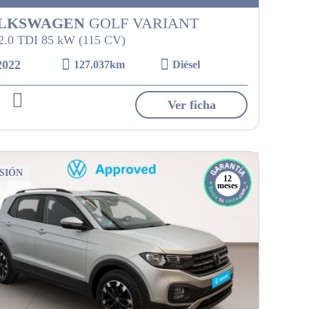
LKSWAGEN
GOLF VARIANT
 2.0 TDI 85 kW (115 CV)
2022
127.037km
Diésel
Ver ficha
SIÓN
12
meses