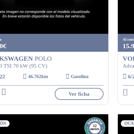
o
Al con
0€
15.
KSWAGEN
POLO
VO
.0 TSI 70 kW (95 CV)
Adva
22
6/
46.762km
Gasolina
Ver ficha
IÓN
OCA
12
meses