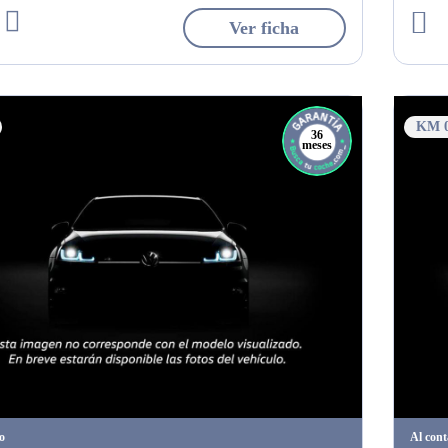
Ver ficha
KM 
36
meses
o
Al con