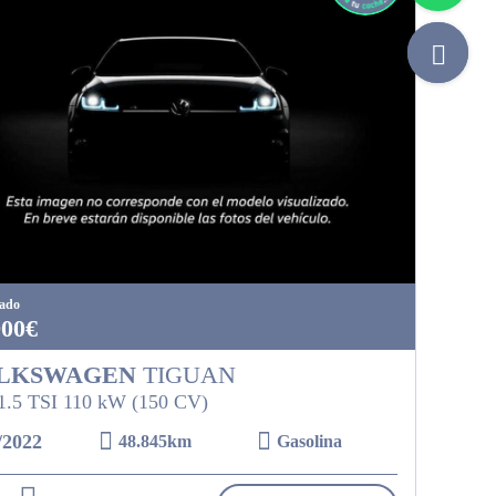
tado
900€
LKSWAGEN
TIGUAN
 1.5 TSI 110 kW (150 CV)
/2022
48.845km
Gasolina