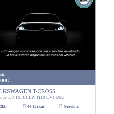
meses
tado
300€
LKSWAGEN
T-CROSS
nce 1.0 TSI 81 kW (110 CV) DSG
2023
44.132km
Gasolina