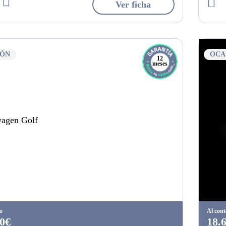
Ver ficha
IÓN
OCA
12
meses
o
Al con
0€
18.