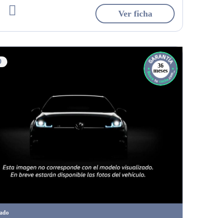
Ver ficha
0
36
meses
tado