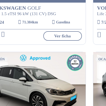
KSWAGEN
GOLF
VO
 1.5 eTSI 96 kW (131 CV) DSG
Life
24
7/
71.384km
Gasolina
Ver ficha
IÓN
OCA
12
meses