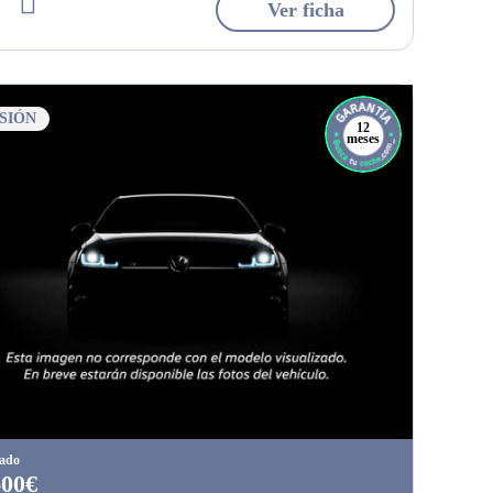
Ver ficha
SIÓN
12
meses
tado
600€