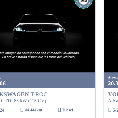
meses
o
Al con
0€
20.
KSWAGEN
T-ROC
VO
.0 TDI 85 kW (115 CV)
Adva
24
5/
44.444km
Diésel