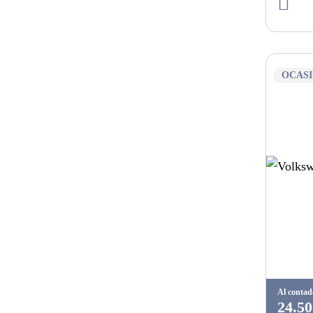
OCAS
Al contad
24.50