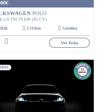
900€
LKSWAGEN
POLO
h 1.0 TSI 70 kW (95 CV)
2026
1.111km
Gasolina
Ver ficha
SIÓN
12
meses