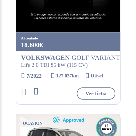
Al contado
18.600€
VOLKSWAGEN
GOLF VARIANT
Life 2.0 TDI 85 kW (115 CV)
7/2022
127.037km
Diésel
Ver ficha
OCASIÓN
12
meses