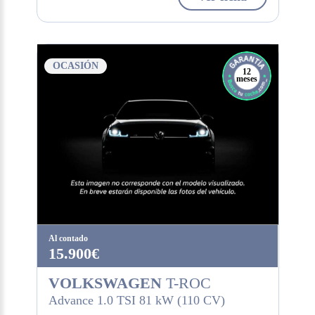
OCASIÓN
12
meses
Al contado
15.900€
VOLKSWAGEN
T-ROC
Advance 1.0 TSI 81 kW (110 CV)