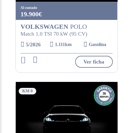
Al contado
19.900€
VOLKSWAGEN
POLO
Match 1.0 TSI 70 kW (95 CV)
5/2026
1.111km
Gasolina
Ver ficha
KM 0
36
meses