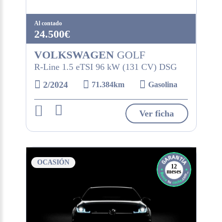
Al contado
24.500€
VOLKSWAGEN
GOLF
R-Line 1.5 eTSI 96 kW (131 CV) DSG
2/2024
71.384km
Gasolina
Ver ficha
OCASIÓN
12
meses