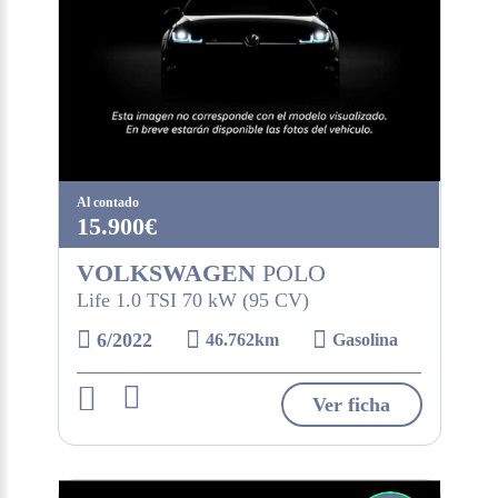
Al contado
15.900€
VOLKSWAGEN
POLO
Life 1.0 TSI 70 kW (95 CV)
6/2022
46.762km
Gasolina
Ver ficha