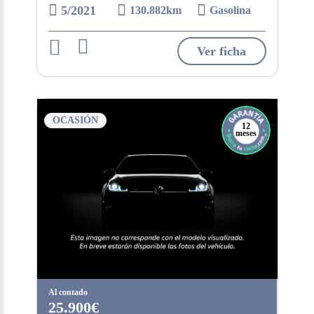
5/2021
130.882km
Gasolina
Ver ficha
OCASIÓN
12
meses
Al contado
25.900€