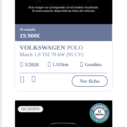
Al contado
19.900€
VOLKSWAGEN
POLO
Match 1.0 TSI 70 kW (95 CV)
5/2026
1.111km
Gasolina
Ver ficha
OCASIÓN
12
meses