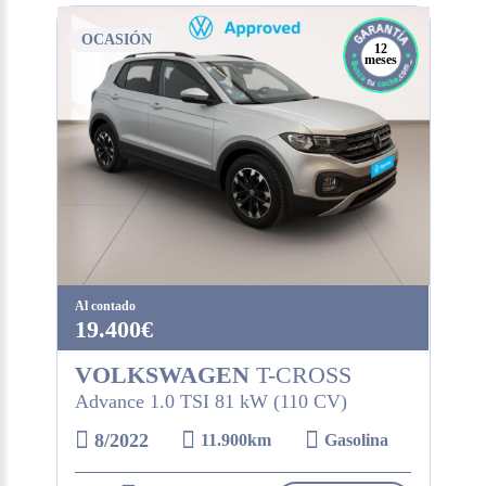
OCASIÓN
12
meses
Al contado
19.400€
VOLKSWAGEN
T-CROSS
Advance 1.0 TSI 81 kW (110 CV)
8/2022
11.900km
Gasolina