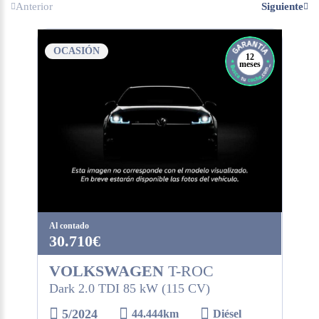
Anterior
Siguiente
OCASIÓN
12
meses
Al contado
30.710€
VOLKSWAGEN
T-ROC
Dark 2.0 TDI 85 kW (115 CV)
5/2024
44.444km
Diésel