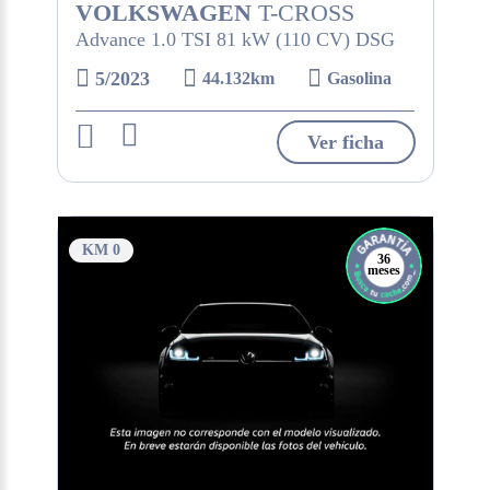
VOLKSWAGEN
T-CROSS
Advance 1.0 TSI 81 kW (110 CV) DSG
5/2023
44.132km
Gasolina
Ver ficha
KM 0
36
meses