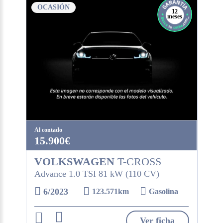
OCASIÓN
12
meses
Al contado
15.900€
VOLKSWAGEN
T-CROSS
Advance 1.0 TSI 81 kW (110 CV)
6/2023
123.571km
Gasolina
Ver ficha