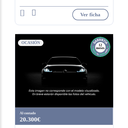
Ver ficha
OCASIÓN
12
meses
Al contado
20.300€