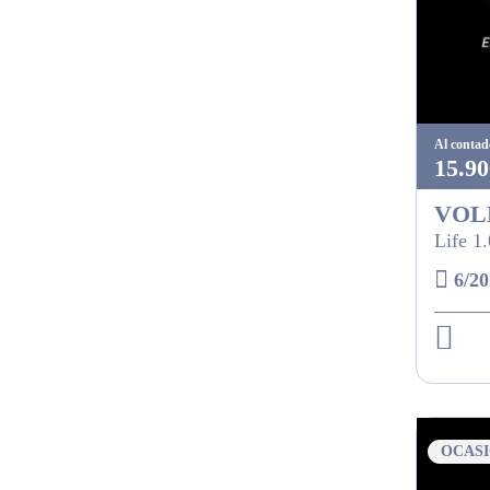
Al contad
15.90
VOL
Life 1
6/20
OCAS