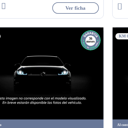
Ver ficha
KM 
36
meses
o
Al con