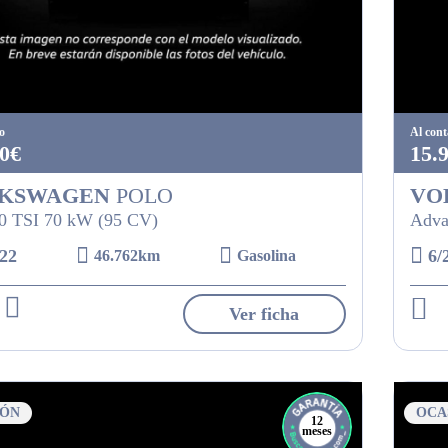
o
Al con
0€
15.
KSWAGEN
POLO
VO
.0 TSI 70 kW (95 CV)
Adva
22
6/
46.762km
Gasolina
Ver ficha
IÓN
OCA
12
meses