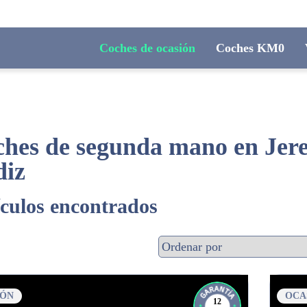
Coches de ocasión
Coches KM0
hes de segunda mano en Jerez
diz
ículos encontrados
IÓN
OCA
12