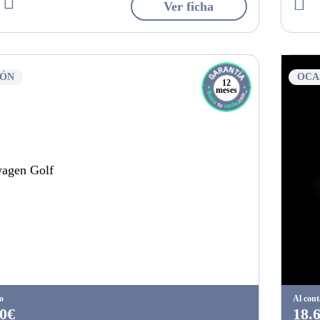
Ver ficha
IÓN
OCA
12
meses
o
Al con
0€
18.