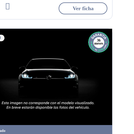
Ver ficha
0
36
meses
tado