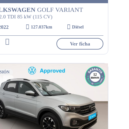
LKSWAGEN
GOLF VARIANT
 2.0 TDI 85 kW (115 CV)
2022
127.037km
Diésel
Ver ficha
SIÓN
12
meses