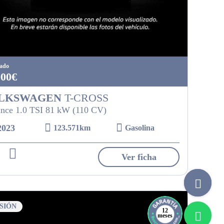
tado
900€
LKSWAGEN
T-CROSS
nce 1.0 TSI 81 kW (110 CV)
2023
123.571km
Gasolina
Ver ficha
SIÓN
12
meses