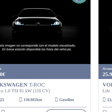
o
Al con
0€
25.
KSWAGEN
T-ROC
VO
e 1.0 TSI 81 kW (110 CV)
Life
21
11
130.882km
Gasolina