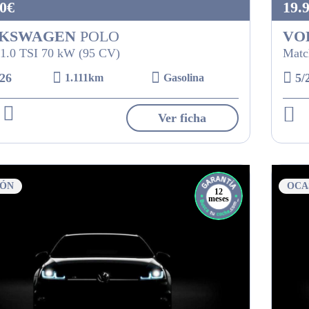
0€
19.
KSWAGEN
POLO
VO
1.0 TSI 70 kW (95 CV)
Matc
26
5/
1.111km
Gasolina
Ver ficha
IÓN
OCA
12
meses