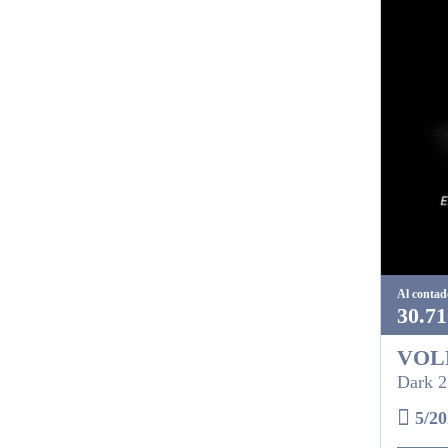
Al contad
30.71
VOL
Dark 2
5/20