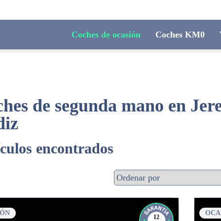
Coches de ocasión
Coches KM0
hes de segunda mano en Jerez
diz
ículos encontrados
IÓN
OCA
12