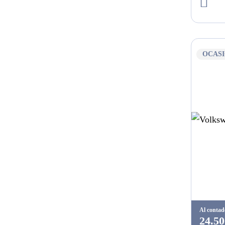
OCAS
Al contad
24.50