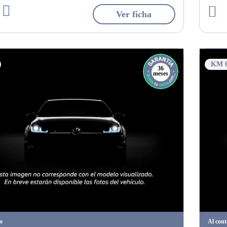
Ver ficha
KM 
36
meses
o
Al con