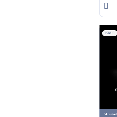
KM 0
Al contad