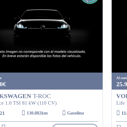
o
Al con
0€
25.
KSWAGEN
T-ROC
VO
e 1.0 TSI 81 kW (110 CV)
Life
21
11
130.882km
Gasolina