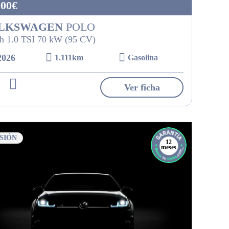
900€
LKSWAGEN
POLO
h 1.0 TSI 70 kW (95 CV)
2026
1.111km
Gasolina
Ver ficha
SIÓN
12
meses