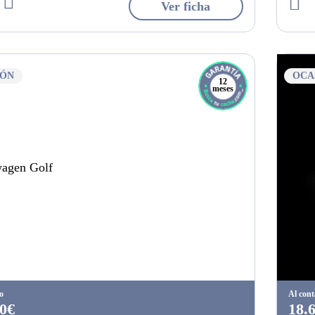
Ver ficha
IÓN
OCA
12
meses
o
Al con
0€
18.