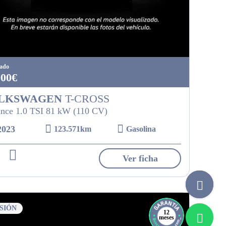
tado
900€
LKSWAGEN
T-CROSS
nce 1.0 TSI 81 kW (110 CV)
2023
123.571km
Gasolina
Ver ficha
SIÓN
12
meses