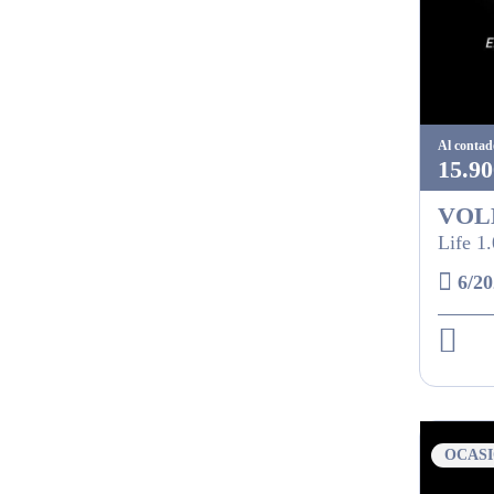
Al contad
15.90
VOL
Life 1
6/20
OCAS