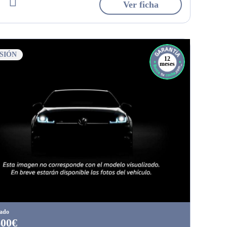
Ver ficha
SIÓN
12
meses
tado
600€