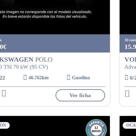
o
Al con
0€
15.
KSWAGEN
POLO
VO
.0 TSI 70 kW (95 CV)
Adva
22
6/
46.762km
Gasolina
Ver ficha
IÓN
OCA
12
meses