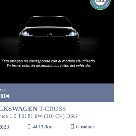
meses
tado
300€
LKSWAGEN
T-CROSS
nce 1.0 TSI 81 kW (110 CV) DSG
2023
44.132km
Gasolina