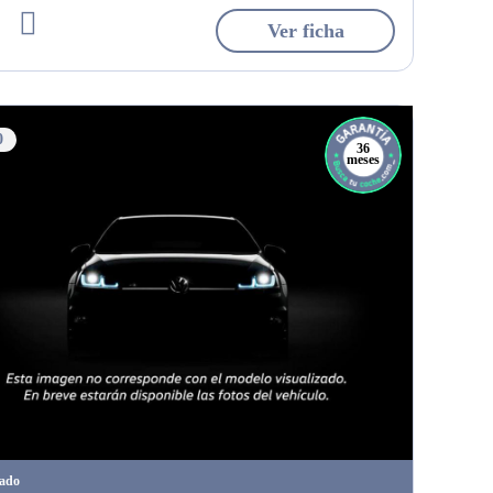
Ver ficha
0
36
meses
tado