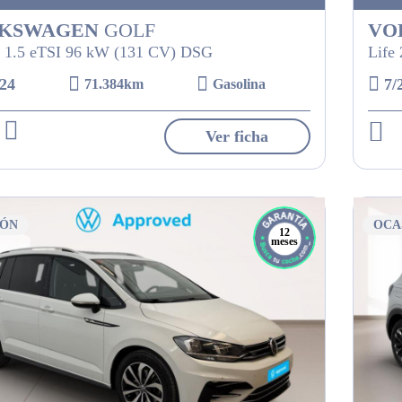
KSWAGEN
GOLF
VO
 1.5 eTSI 96 kW (131 CV) DSG
Life
24
7/
71.384km
Gasolina
Ver ficha
IÓN
OCA
12
meses