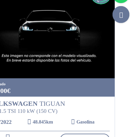
tado
900€
LKSWAGEN
TIGUAN
 1.5 TSI 110 kW (150 CV)
/2022
48.845km
Gasolina