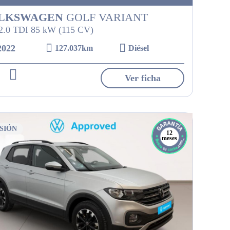
LKSWAGEN
GOLF VARIANT
 2.0 TDI 85 kW (115 CV)
2022
127.037km
Diésel
Ver ficha
SIÓN
12
meses