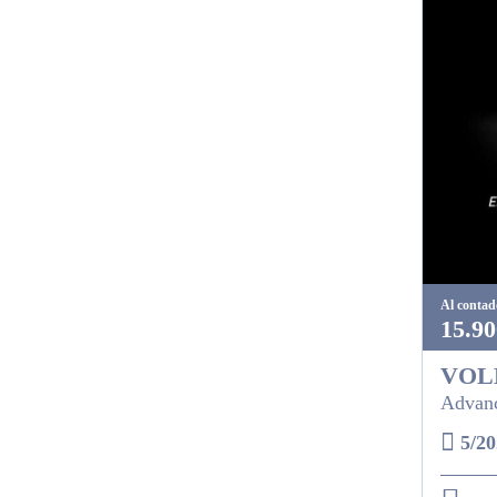
Al contad
15.90
VOL
Advanc
5/20