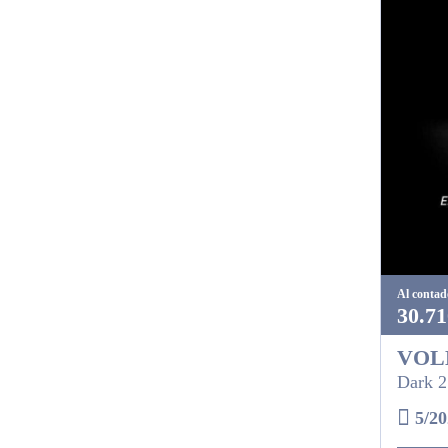
Al contad
30.71
VOL
Dark 2
5/20