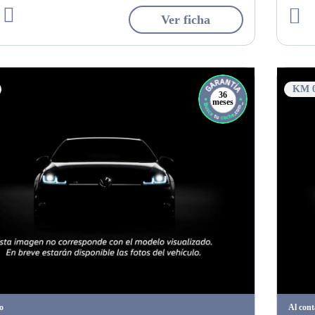
Ver ficha
KM 
36
meses
o
Al con