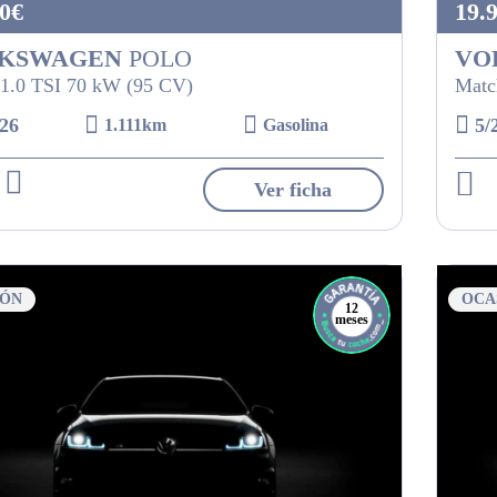
0€
19.
KSWAGEN
POLO
VO
1.0 TSI 70 kW (95 CV)
Matc
26
5/
1.111km
Gasolina
Ver ficha
IÓN
OCA
12
meses