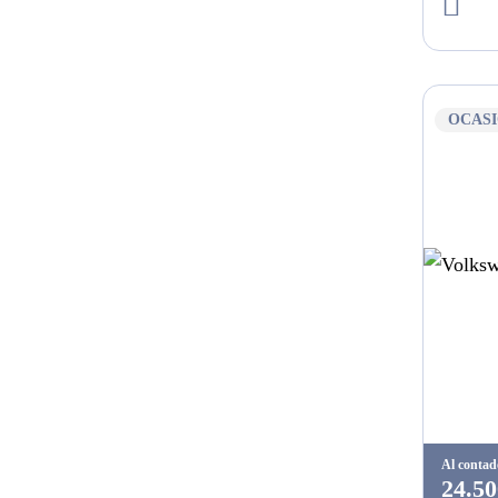
OCAS
Al contad
24.50