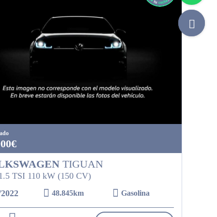
tado
900€
LKSWAGEN
TIGUAN
 1.5 TSI 110 kW (150 CV)
/2022
48.845km
Gasolina