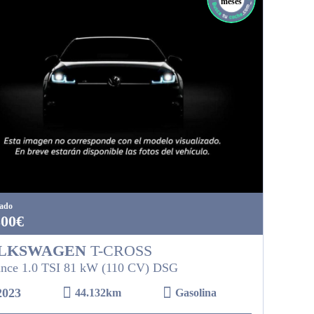
meses
tado
300€
LKSWAGEN
T-CROSS
nce 1.0 TSI 81 kW (110 CV) DSG
2023
44.132km
Gasolina