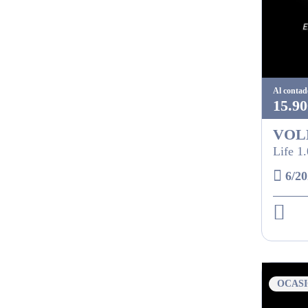
Al contad
15.90
VOL
Life 1
6/20
OCAS