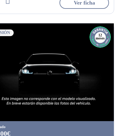
Ver ficha
SIÓN
12
meses
tado
600€