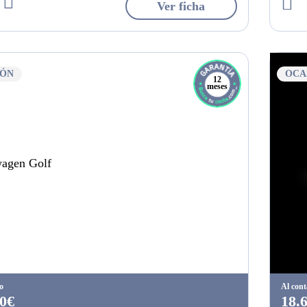
Ver ficha
IÓN
OCA
12
meses
o
Al con
0€
18.