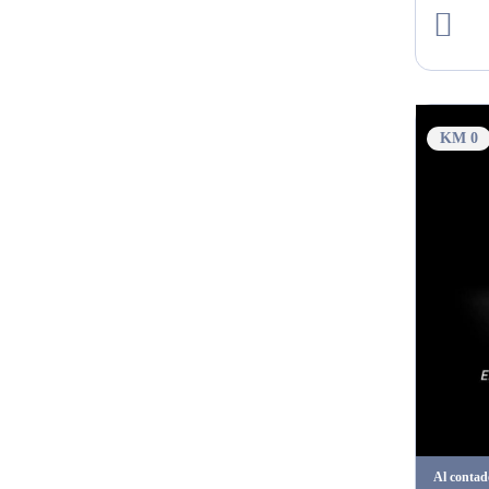
KM 0
Al contad