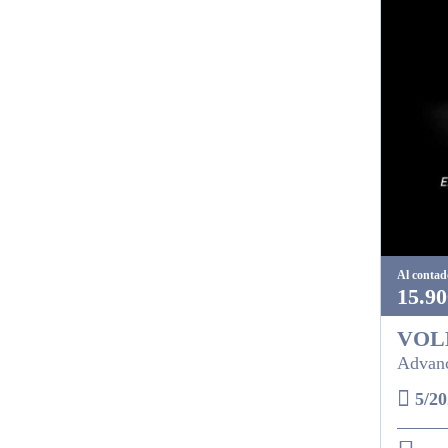
Al contad
15.90
VOL
Advanc
5/20