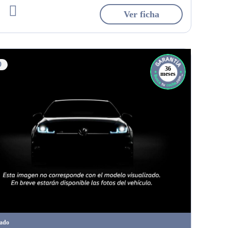
Ver ficha
0
36
meses
tado