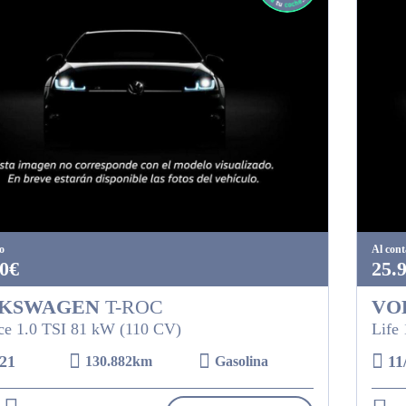
o
Al con
0€
25.
KSWAGEN
T-ROC
VO
e 1.0 TSI 81 kW (110 CV)
Life
21
11
130.882km
Gasolina