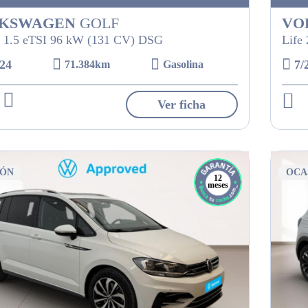
KSWAGEN
GOLF
VO
 1.5 eTSI 96 kW (131 CV) DSG
Life
24
7/
71.384km
Gasolina
Ver ficha
IÓN
OCA
12
meses