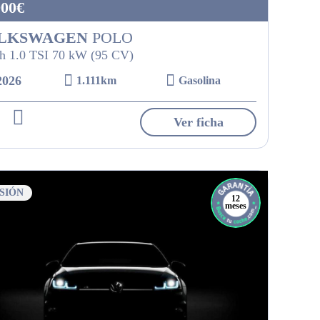
900€
LKSWAGEN
POLO
h 1.0 TSI 70 kW (95 CV)
2026
1.111km
Gasolina
Ver ficha
SIÓN
12
meses