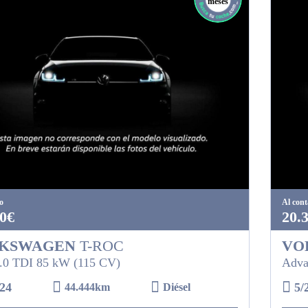
meses
o
Al con
0€
20.
KSWAGEN
T-ROC
VO
.0 TDI 85 kW (115 CV)
Adva
24
5/
44.444km
Diésel