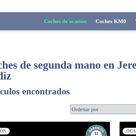
Coches de ocasión
Coches KM0
hes de segunda mano en Jerez
diz
ículos encontrados
IÓN
OCA
12