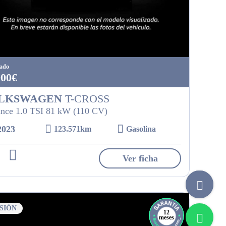
tado
900€
LKSWAGEN
T-CROSS
nce 1.0 TSI 81 kW (110 CV)
2023
123.571km
Gasolina
Ver ficha
SIÓN
12
meses