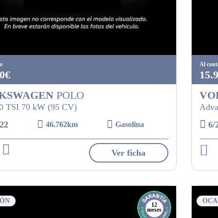
o
Al con
0€
15.
KSWAGEN
POLO
VO
.0 TSI 70 kW (95 CV)
Adva
22
6/
46.762km
Gasolina
Ver ficha
IÓN
OCA
12
meses