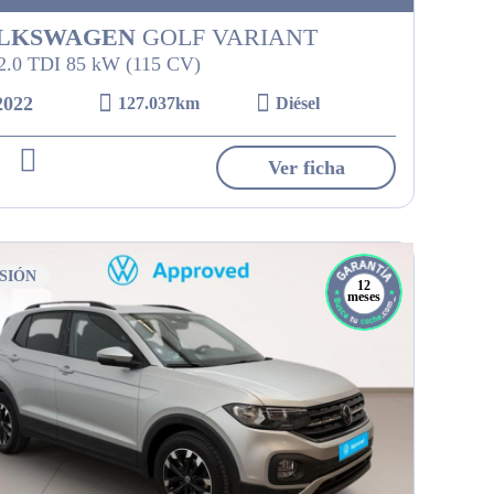
LKSWAGEN
GOLF VARIANT
 2.0 TDI 85 kW (115 CV)
2022
127.037km
Diésel
Ver ficha
SIÓN
12
meses