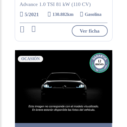
Advance 1.0 TSI 81 kW (110 CV)
5/2021
130.882km
Gasolina
Ver ficha
OCASIÓN
12
meses