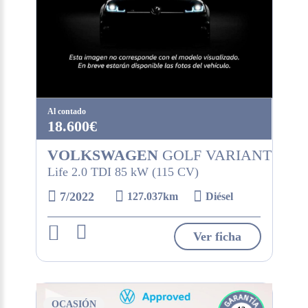
Al contado
18.600€
VOLKSWAGEN
GOLF VARIANT
Life 2.0 TDI 85 kW (115 CV)
7/2022
127.037km
Diésel
Ver ficha
OCASIÓN