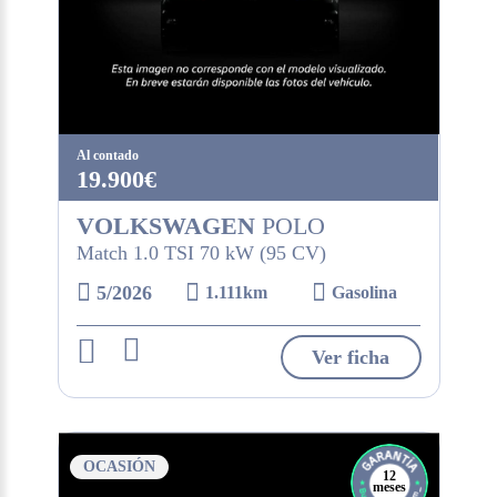
Al contado
19.900€
VOLKSWAGEN
POLO
Match 1.0 TSI 70 kW (95 CV)
5/2026
1.111km
Gasolina
Ver ficha
OCASIÓN
12
meses