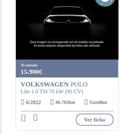
Al contado
15.900€
VOLKSWAGEN
POLO
Life 1.0 TSI 70 kW (95 CV)
6/2022
46.762km
Gasolina
Ver ficha