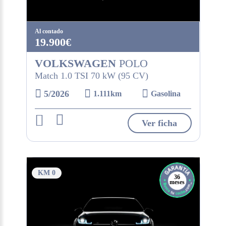
Al contado
19.900€
VOLKSWAGEN
POLO
Match 1.0 TSI 70 kW (95 CV)
5/2026
1.111km
Gasolina
Ver ficha
KM 0
36
meses