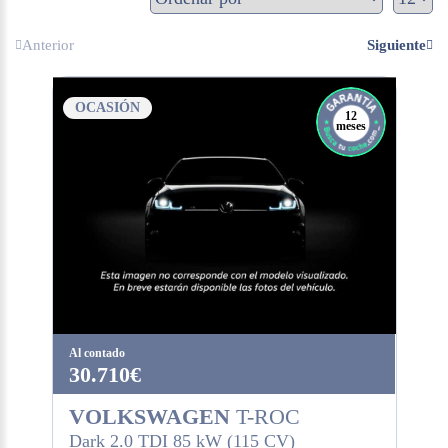
Anterior
Siguiente
OCASIÓN
12
meses
Al contado
30.710€
VOLKSWAGEN
T-ROC
Dark 2.0 TDI 85 kW (115 CV)