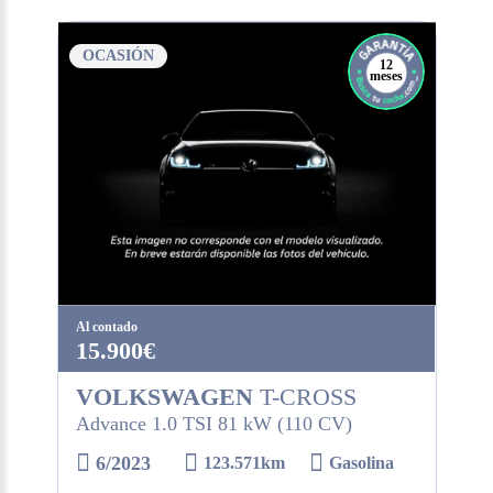
OCASIÓN
12
meses
Al contado
15.900€
VOLKSWAGEN
T-CROSS
Advance 1.0 TSI 81 kW (110 CV)
6/2023
123.571km
Gasolina