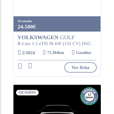
Al contado
24.500€
VOLKSWAGEN
GOLF
R-Line 1.5 eTSI 96 kW (131 CV) DSG
2/2024
71.384km
Gasolina
Ver ficha
OCASIÓN
12
meses