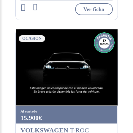
Ver ficha
OCASIÓN
12
meses
Al contado
15.900€
VOLKSWAGEN
T-ROC