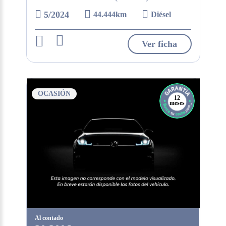
5/2024
44.444km
Diésel
Ver ficha
OCASIÓN
12
meses
Al contado