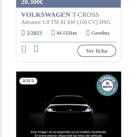
20.300€
VOLKSWAGEN
T-CROSS
Advance 1.0 TSI 81 kW (110 CV) DSG
5/2023
44.132km
Gasolina
Ver ficha
KM 0
36
meses