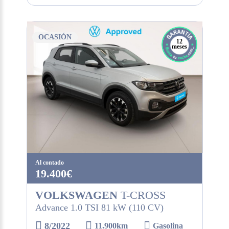
OCASIÓN
12
meses
Al contado
19.400€
VOLKSWAGEN
T-CROSS
Advance 1.0 TSI 81 kW (110 CV)
8/2022
11.900km
Gasolina