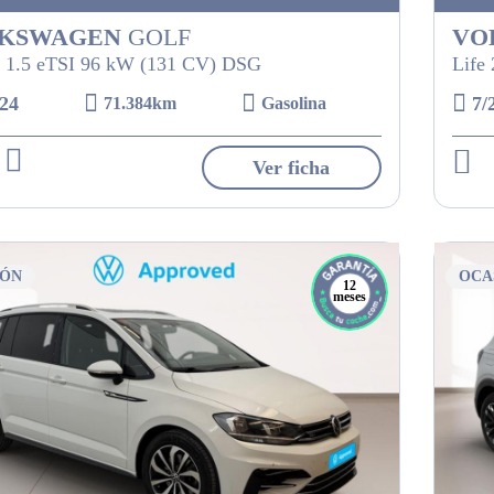
KSWAGEN
GOLF
VO
 1.5 eTSI 96 kW (131 CV) DSG
Life
24
7/
71.384km
Gasolina
Ver ficha
IÓN
OCA
12
meses