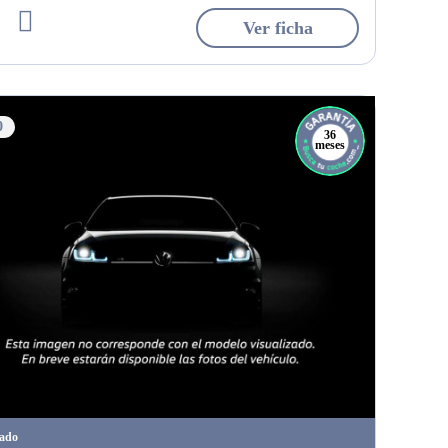
Ver ficha
0
36
meses
tado