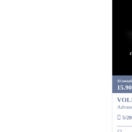
Al contad
15.90
VOL
Advanc
5/20