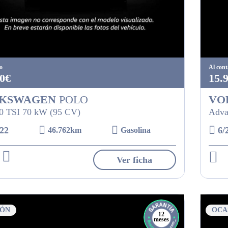
o
Al con
0€
15.
KSWAGEN
POLO
VO
.0 TSI 70 kW (95 CV)
Adva
22
6/
46.762km
Gasolina
Ver ficha
IÓN
OCA
12
meses