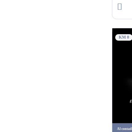
KM 0
Al contad