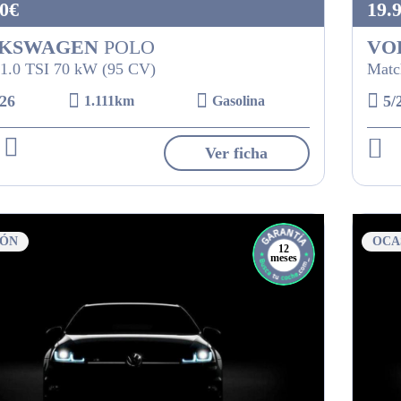
0€
19.
KSWAGEN
POLO
VO
1.0 TSI 70 kW (95 CV)
Matc
26
5/
1.111km
Gasolina
Ver ficha
IÓN
OCA
12
meses