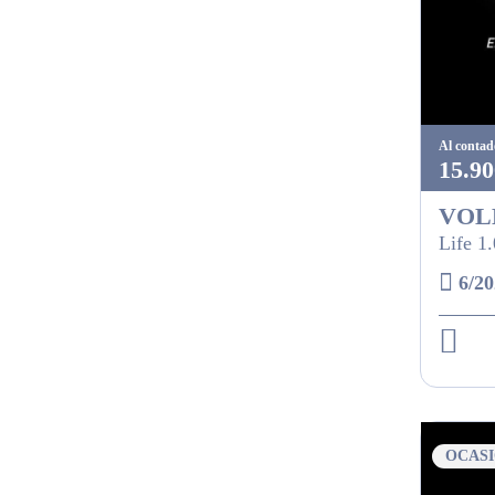
Al contad
15.90
VOL
Life 1
6/20
OCAS