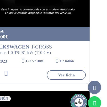
tado
900€
LKSWAGEN
T-CROSS
nce 1.0 TSI 81 kW (110 CV)
2023
123.571km
Gasolina
Ver ficha
SIÓN
12
meses