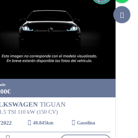
tado
900€
LKSWAGEN
TIGUAN
 1.5 TSI 110 kW (150 CV)
/2022
48.845km
Gasolina