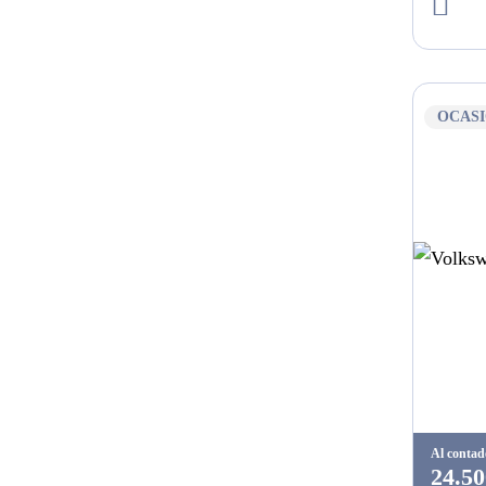
OCAS
Al contad
24.50