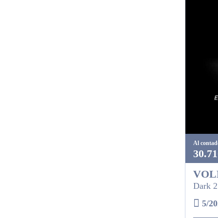
Al contad
30.71
VOL
Dark 2
5/20