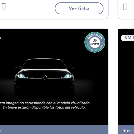
Ver ficha
KM 
36
meses
o
Al con