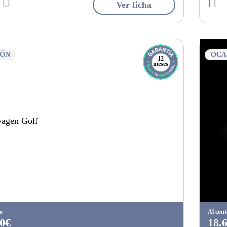
Ver ficha
IÓN
OCA
12
meses
o
Al con
0€
18.