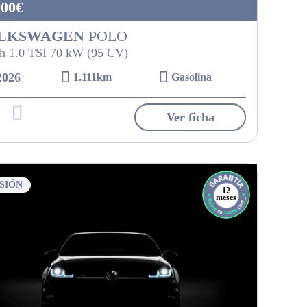
900€
LKSWAGEN
POLO
h 1.0 TSI 70 kW (95 CV)
2026
1.111km
Gasolina
Ver ficha
SIÓN
12
meses