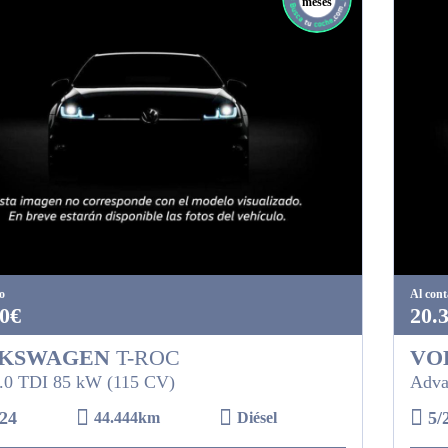
meses
o
Al con
0€
20.
KSWAGEN
T-ROC
VO
.0 TDI 85 kW (115 CV)
Adva
24
5/
44.444km
Diésel