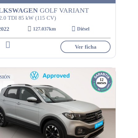
LKSWAGEN
GOLF VARIANT
 2.0 TDI 85 kW (115 CV)
2022
127.037km
Diésel
Ver ficha
SIÓN
12
meses