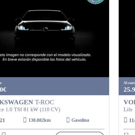
o
Al con
0€
25.
KSWAGEN
T-ROC
VO
e 1.0 TSI 81 kW (110 CV)
Life
21
11
130.882km
Gasolina