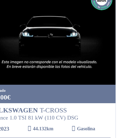
meses
tado
300€
LKSWAGEN
T-CROSS
nce 1.0 TSI 81 kW (110 CV) DSG
2023
44.132km
Gasolina