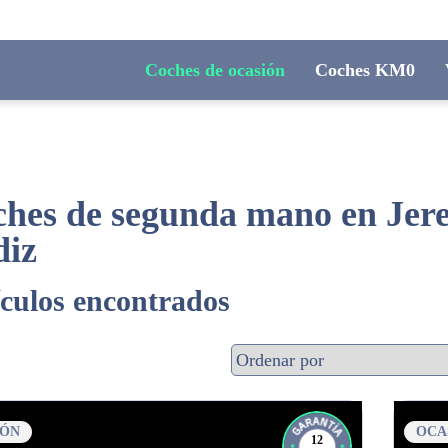
Coches de ocasión
Coches KM0
hes de segunda mano en Jerez
diz
ículos encontrados
IÓN
OCA
12