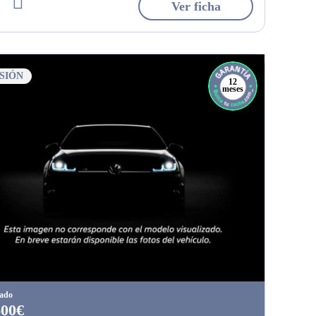
Ver ficha
SIÓN
12
meses
tado
600€