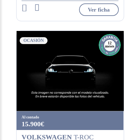
Ver ficha
OCASIÓN
12
meses
Al contado
15.900€
VOLKSWAGEN
T-ROC