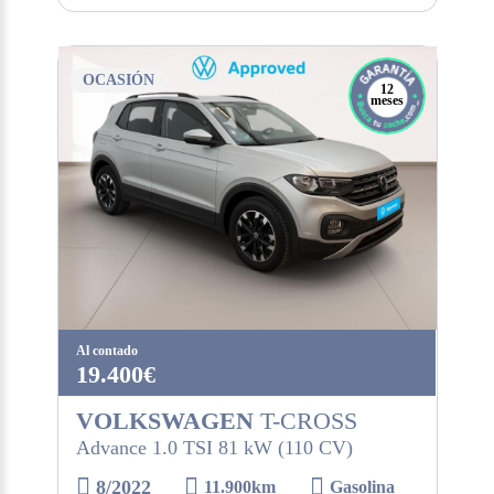
OCASIÓN
12
meses
Al contado
19.400€
VOLKSWAGEN
T-CROSS
Advance 1.0 TSI 81 kW (110 CV)
8/2022
11.900km
Gasolina