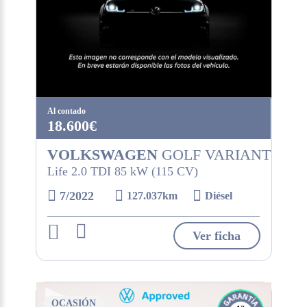
Al contado
18.600€
VOLKSWAGEN
GOLF VARIANT
Life 2.0 TDI 85 kW (115 CV)
7/2022
127.037km
Diésel
Ver ficha
OCASIÓN