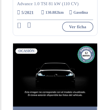
Advance 1.0 TSI 81 kW (110 CV)
5/2021
130.882km
Gasolina
Ver ficha
OCASIÓN
12
meses