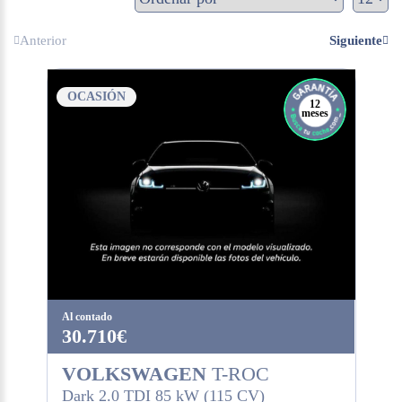
Anterior
Siguiente
OCASIÓN
12
meses
Al contado
30.710€
VOLKSWAGEN
T-ROC
Dark 2.0 TDI 85 kW (115 CV)