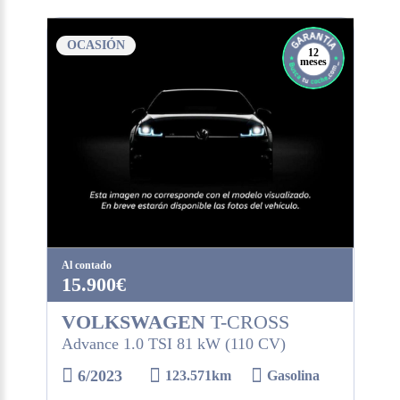
OCASIÓN
12
meses
Al contado
15.900€
VOLKSWAGEN
T-CROSS
Advance 1.0 TSI 81 kW (110 CV)
6/2023
123.571km
Gasolina