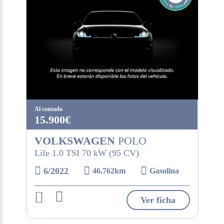
Al contado
15.900€
VOLKSWAGEN
POLO
Life 1.0 TSI 70 kW (95 CV)
6/2022
46.762km
Gasolina
Ver ficha