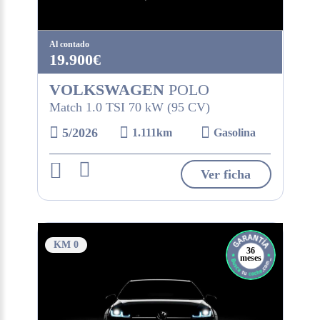
Al contado
19.900€
VOLKSWAGEN
POLO
Match 1.0 TSI 70 kW (95 CV)
5/2026
1.111km
Gasolina
Ver ficha
KM 0
36
meses