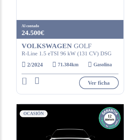
Al contado
24.500€
VOLKSWAGEN
GOLF
R-Line 1.5 eTSI 96 kW (131 CV) DSG
2/2024
71.384km
Gasolina
Ver ficha
OCASIÓN
12
meses