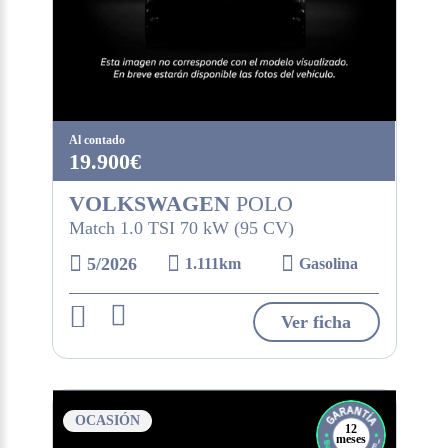
Al contado
19.900€
VOLKSWAGEN
POLO
Match 1.0 TSI 70 kW (95 CV)
5/2026
1.111km
Gasolina
Ver ficha
OCASIÓN
12
meses