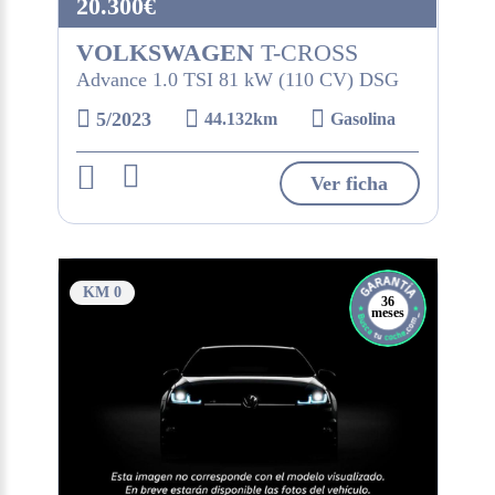
20.300€
VOLKSWAGEN
T-CROSS
Advance 1.0 TSI 81 kW (110 CV) DSG
5/2023
44.132km
Gasolina
Ver ficha
KM 0
36
meses