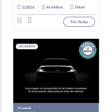
5/2024
44.444km
Diésel
Ver ficha
OCASIÓN
12
meses
Al contado