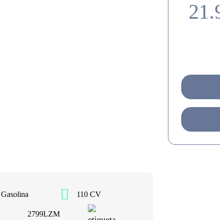
21.
Gasolina
110 CV
2799LZM