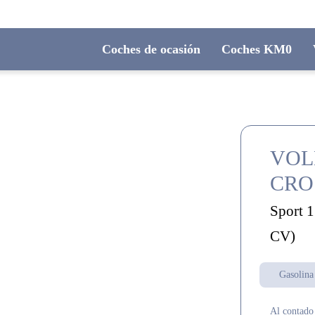
Coches de ocasión
Coches KM0
VOL
CRO
Sport 
CV)
Gasolina
Al contado