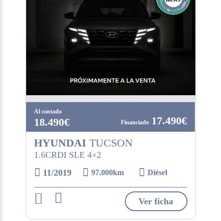
Al contado
17.490€
18.490€
HYUNDAI
TUCSON
1.6CRDI SLE 4×2
11/2019
97.000km
Diésel
Ver ficha