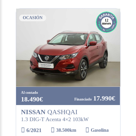
OCASIÓN
12
meses
Al contado
17.990€
18.490€
NISSAN
QASHQAI
1.3 DIG-T Acenta 4×2 103kW
6/2021
38.500km
Gasolina